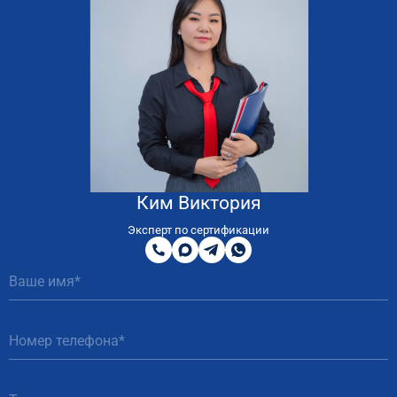
Ким Виктория
8
800
Эксперт по сертификации
200
MAX
Telegram
WhatsApp
51
81