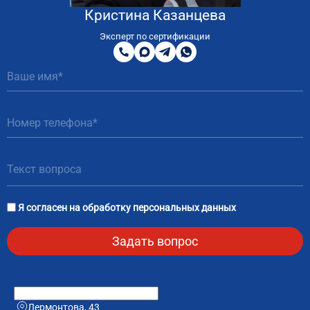
Кристина Казанцева
8
800
Эксперт по сертификации
200
MAX
Telegram
WhatsApp
51
81
Я согласен на
обработку персональных данных
Лермонтова, 43