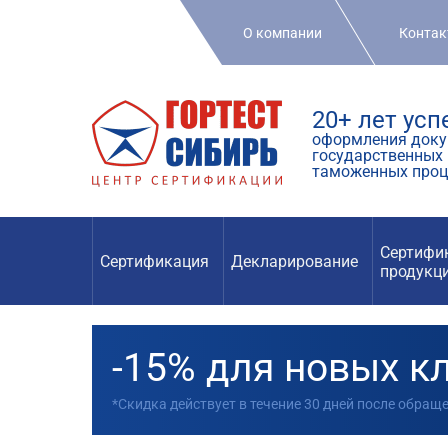
О компании
Конта
20+ лет ус
оформления доку
государственных 
таможенных проц
Сертифи
Сертификация
Декларирование
продукц
-15% для новых к
*Скидка действует в течение 30 дней после обращ