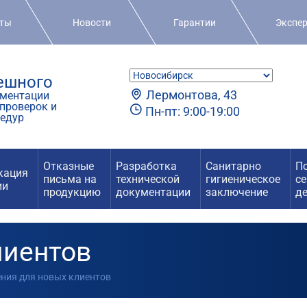
кты
Новости
Гарантии
Экспе
пешного
Лермонтова, 43
ментации
проверок и
Пн-пт: 9:00-19:00
едур
Отказные
Разработка
Санитарно
П
кация
письма на
технической
гигиеническое
с
ии
продукцию
документации
заключение
д
лиентов
ения для новых клиентов