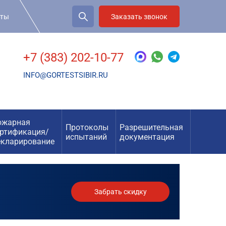
рты
Заказать звонок
+7 (383) 202-10-77
INFO@GORTESTSIBIR.RU
ожарная
Протоколы
Разрешительная
ертификация/
испытаний
документация
екларирование
Забрать скидку