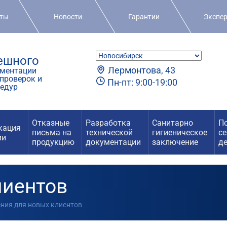
кты
Новости
Гарантии
Экспе
пешного
Лермонтова, 43
ментации
проверок и
Пн-пт: 9:00-19:00
едур
Отказные
Разработка
Санитарно
П
кация
письма на
технической
гигиеническое
с
ии
продукцию
документации
заключение
д
лиентов
ения для новых клиентов