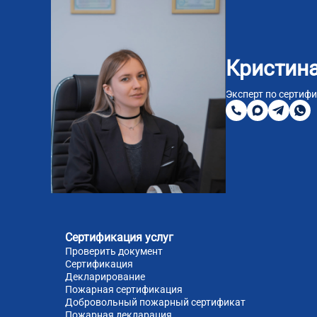
Кристина
8
800
Эксперт по сертиф
200
MAX
Telegra
Wha
51
81
Сертификация услуг
Проверить документ
Сертификация
Декларирование
Пожарная сертификация
Добровольный пожарный сертификат
Пожарная декларация