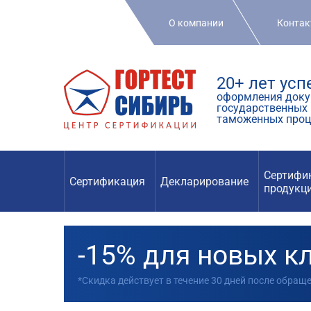
О компании
Конта
20+ лет ус
оформления доку
государственных 
таможенных проц
Сертифи
Сертификация
Декларирование
продукц
-15% для новых к
*Скидка действует в течение 30 дней после обращ