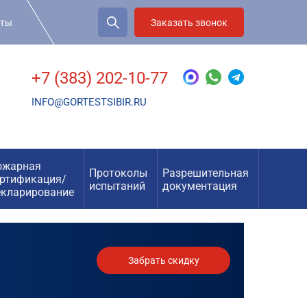
рты
Заказать звонок
+7 (383) 202-10-77
INFO@GORTESTSIBIR.RU
ожарная
Протоколы
Разрешительная
ертификация/
испытаний
документация
екларирование
Забрать скидку