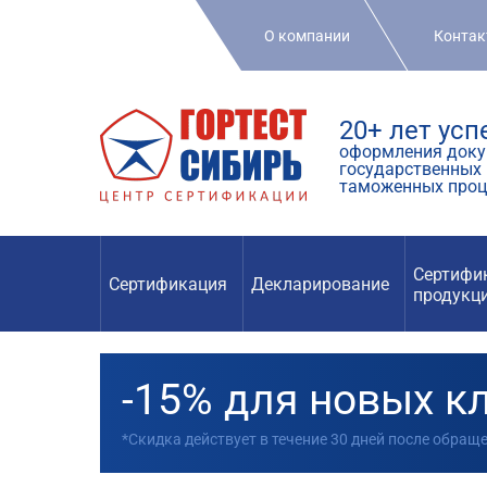
О компании
Конта
20+ лет ус
оформления доку
государственных 
таможенных проц
Сертифи
Сертификация
Декларирование
продукц
-15% для новых к
*Скидка действует в течение 30 дней после обращ