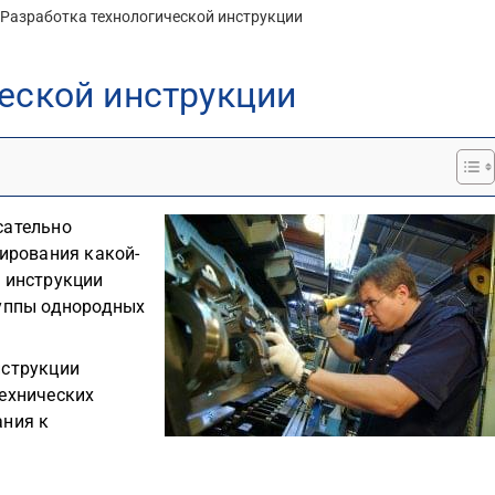
Разработка технологической инструкции
еской инструкции
сательно
тирования какой-
й инструкции
руппы однородных
нструкции
технических
ания к