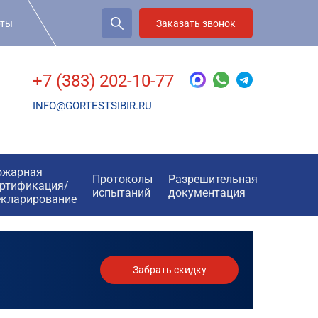
рты
Заказать звонок
+7 (383) 202-10-77
INFO@GORTESTSIBIR.RU
ожарная
Протоколы
Разрешительная
ертификация/
испытаний
документация
екларирование
Забрать скидку