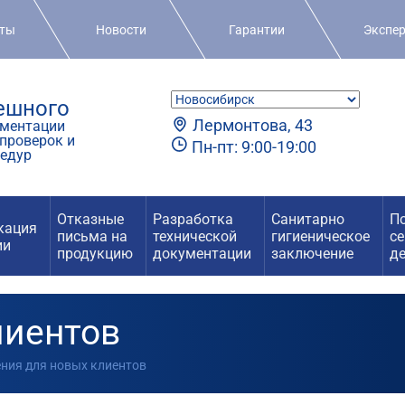
кты
Новости
Гарантии
Экспе
пешного
Лермонтова, 43
ментации
проверок и
Пн-пт: 9:00-19:00
едур
Отказные
Разработка
Санитарно
П
кация
письма на
технической
гигиеническое
с
ии
продукцию
документации
заключение
д
лиентов
ения для новых клиентов