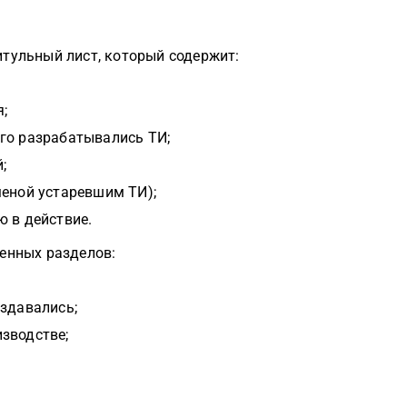
итульный лист, который содержит:
;
го разрабатывались ТИ;
;
меной устаревшим ТИ);
ю в действие.
ленных разделов:
оздавались;
зводстве;