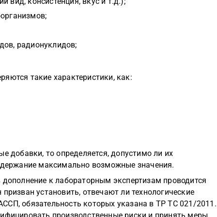
 вид, консистенция, вкус и т.д.);
оорганизмов;
дов, радионуклидов;
ряются такие характеристики, как:
ые добавки, то определяется, допустимо ли их
содержание максимально возможные значения.
в дополнение к лабораторным экспертизам проводится
 призван установить, отвечают ли технологические
ССП, обязательность которых указана в ТР ТС 021/2011.
тифицировать производственные риски и принять меры