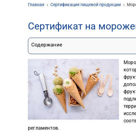
Главная
›
Сертификация пищевой продукции
›
Мор
Сертификат на мороже
Содержание
Моро
кото
фрук
допо
фрукт
подл
терр
иссл
соот
регламентов.