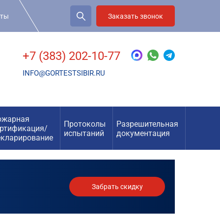
рты
Заказать звонок
+7 (383) 202-10-77
INFO@GORTESTSIBIR.RU
ожарная
Протоколы
Разрешительная
ертификация/
испытаний
документация
екларирование
Забрать скидку