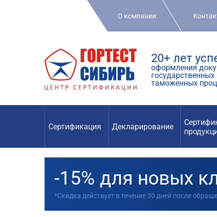
О компании
Конта
20+ лет ус
оформления доку
государственных 
таможенных проц
Сертифи
Сертификация
Декларирование
продукц
-15% для новых к
*Скидка действует в течение 30 дней после обращ