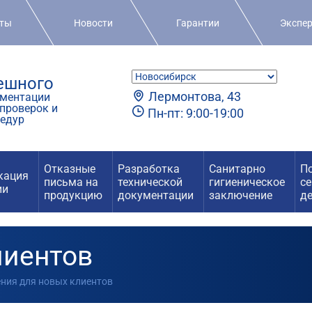
кты
Новости
Гарантии
Экспе
пешного
Лермонтова, 43
ментации
проверок и
Пн-пт: 9:00-19:00
едур
Отказные
Разработка
Санитарно
П
кация
письма на
технической
гигиеническое
с
ии
продукцию
документации
заключение
д
лиентов
ения для новых клиентов