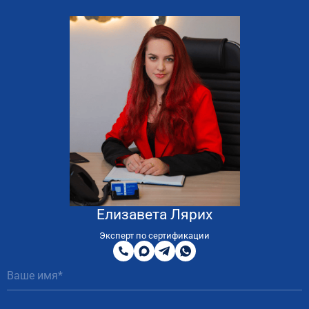
Елизавета Лярих
8
800
Эксперт по сертификации
200
MAX
Telegram
WhatsApp
51
81