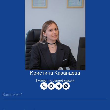
Кристина Казанцева
8
800
Эксперт по сертификации
200
MAX
Telegram
WhatsApp
51
81