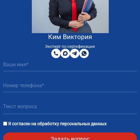
Ким Виктория
8
800
Эксперт по сертификации
200
MAX
Telegram
WhatsApp
51
81
Я согласен на
обработку персональных данных