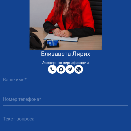
Елизавета Лярих
8
800
Эксперт по сертификации
200
MAX
Telegram
WhatsApp
51
81