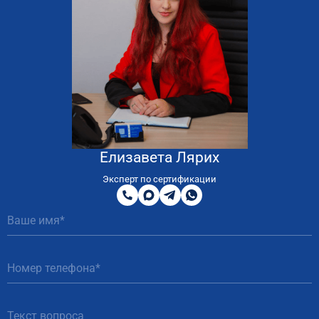
Елизавета Лярих
8
800
Эксперт по сертификации
200
MAX
Telegram
WhatsApp
51
81