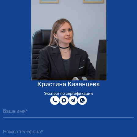
Кристина Казанцева
8
800
Эксперт по сертификации
200
MAX
Telegram
WhatsApp
51
81