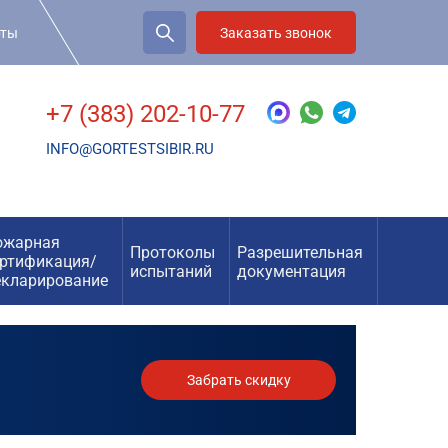
рты
Заказать звонок
+7 (383) 202-10-77
INFO@GORTESTSIBIR.RU
ожарная
Протоколы
Разрешительная
ертификация/
испытаний
документация
екларирование
Забрать скидку