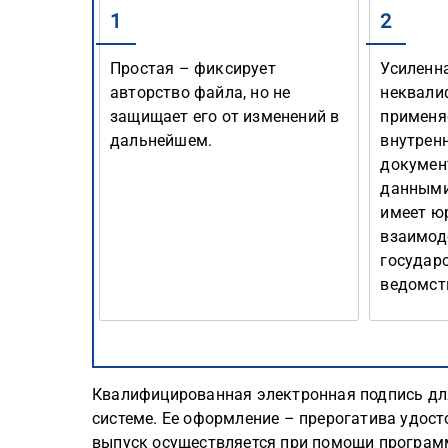
1
2
Простая – фиксирует
Усиленн
авторство файла, но не
неквали
защищает его от изменений в
применя
дальнейшем.
внутрен
докумен
данными
имеет ю
взаимод
государ
ведомст
Квалифицированная электронная подпись для
системе. Ее оформление – прерогатива удос
выпуск осуществляется при помощи програм