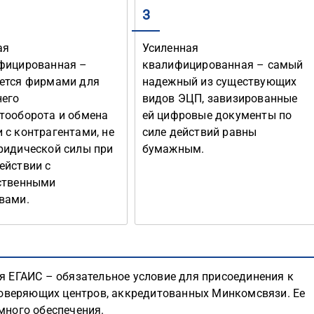
3
ая
Усиленная
фицированная –
квалифицированная – самый
ется фирмами для
надежный из существующих
него
видов ЭЦП, завизированные
тооборота и обмена
ей цифровые документы по
 с контрагентами, не
силе действий равны
ридической силы при
бумажным.
ействии с
ственными
вами.
 ЕГАИС – обязательное условие для присоединения к
товеряющих центров, аккредитованных Минкомсвязи. Ее
много обеспечения.