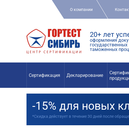
О компании
Конта
20+ лет ус
оформления доку
государственных 
таможенных проц
Сертифи
Сертификация
Декларирование
продукц
-15% для новых к
*Скидка действует в течение 30 дней после обращ