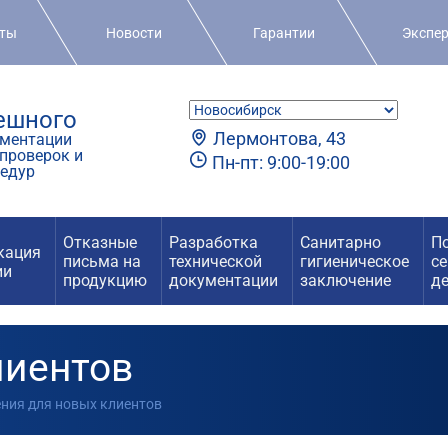
кты
Новости
Гарантии
Экспе
пешного
Лермонтова, 43
ментации
проверок и
Пн-пт: 9:00-19:00
едур
Отказные
Разработка
Санитарно
П
кация
письма на
технической
гигиеническое
с
ии
продукцию
документации
заключение
д
лиентов
ения для новых клиентов