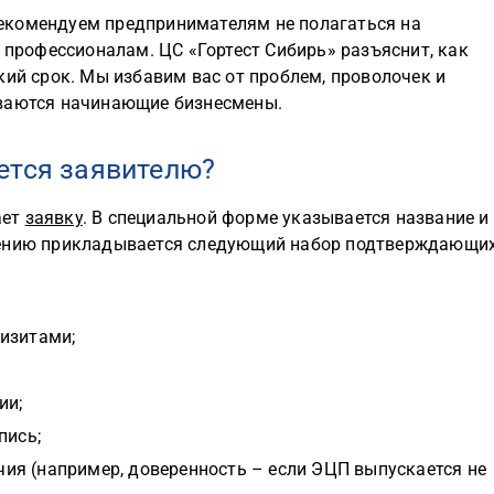
екомендуем предпринимателям не полагаться на
к профессионалам. ЦС «Гортест Сибирь» разъяснит, как
кий срок. Мы избавим вас от проблем, проволочек и
иваются начинающие бизнесмены.
ется заявителю?
ает
заявку
. В специальной форме указывается название и
щению прикладывается следующий набор подтверждающи
изитами;
ии;
пись;
ия (например, доверенность – если ЭЦП выпускается не