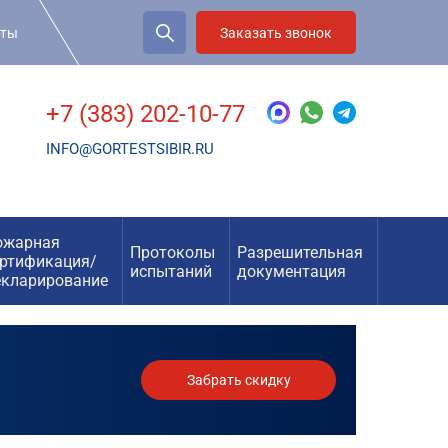
рты
Заказать звонок
+7 (383) 202-10-77
INFO@GORTESTSIBIR.RU
ожарная
Протоколы
Разрешительная
ертификация/
испытаний
документация
екларирование
Забрать скидку