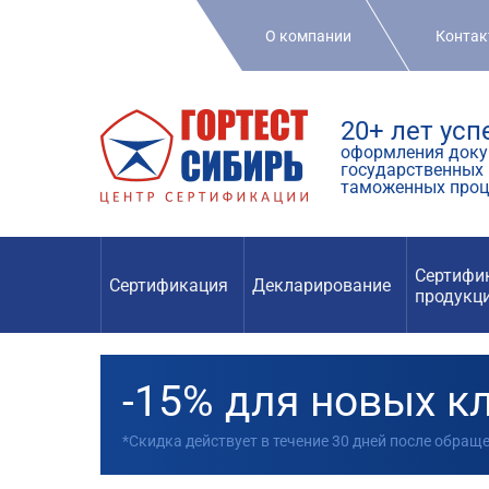
О компании
Конта
20+ лет ус
оформления доку
государственных 
таможенных проц
Сертифи
Сертификация
Декларирование
продукц
-15% для новых к
*Скидка действует в течение 30 дней после обращ