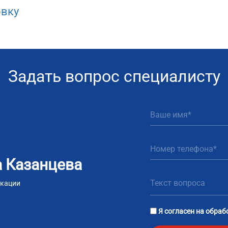
овку
Задать вопрос специалисту
 Казанцева
икации
m
tsApp
Я согласен на
обраб