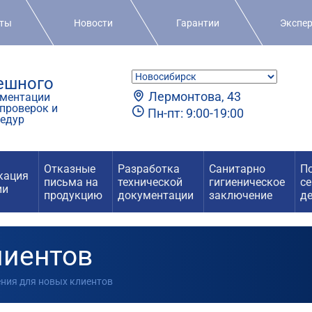
кты
Новости
Гарантии
Экспе
пешного
Лермонтова, 43
ментации
проверок и
Пн-пт: 9:00-19:00
едур
Отказные
Разработка
Санитарно
П
кация
письма на
технической
гигиеническое
с
ии
продукцию
документации
заключение
д
лиентов
ения для новых клиентов