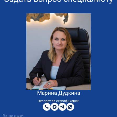
Марина Дудкина
8
800
Эксперт по сертификации
200
MAX
Telegram
WhatsApp
51