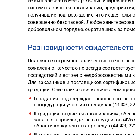
ее имя внесено в Реестр квалифицированных
системы являются организации, предприятия
получившие подтверждение, что их деятельно
совершенно безопасной. Любое заинтересова
добровольном порядке, обратившись за помо
Разновидности свидетельств
Появляется огромное количество отечественн
сожалению, качество не всегда соответству
последствий и встреч с недобросовестными 
Для заказчиков и поставщиков сертификацио
градаций. Они отличаются количеством прове
I градация: подтверждает полное соответ
процедур при участии в тендерах (44-ФЗ, 22
II градация: выдается организациям, обе
занятых в производстве сотрудников (426
области конкурентных процедур (44-ФЗ, 22
III градация: получено подтверждение опы