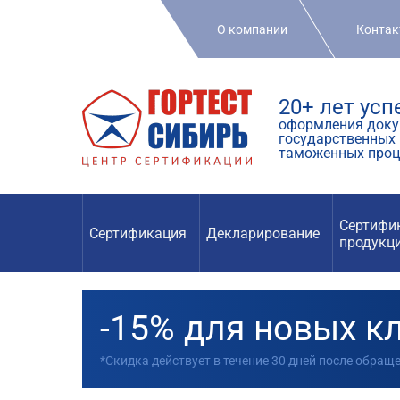
О компании
Конта
20+ лет ус
оформления доку
государственных 
таможенных проц
Сертифи
Сертификация
Декларирование
продукц
-15% для новых к
*Скидка действует в течение 30 дней после обращ