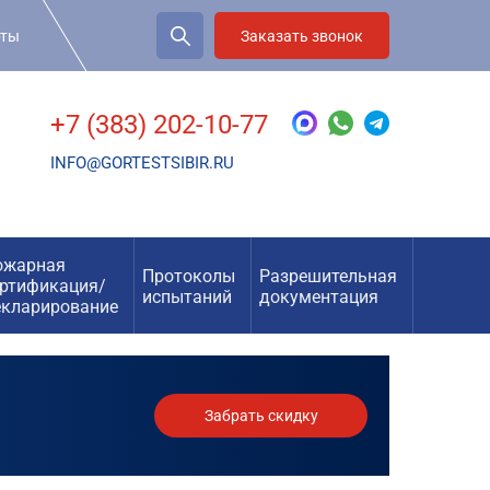
рты
Заказать звонок
+7 (383) 202-10-77
INFO@GORTESTSIBIR.RU
ожарная
Протоколы
Разрешительная
ертификация/
испытаний
документация
екларирование
Забрать скидку