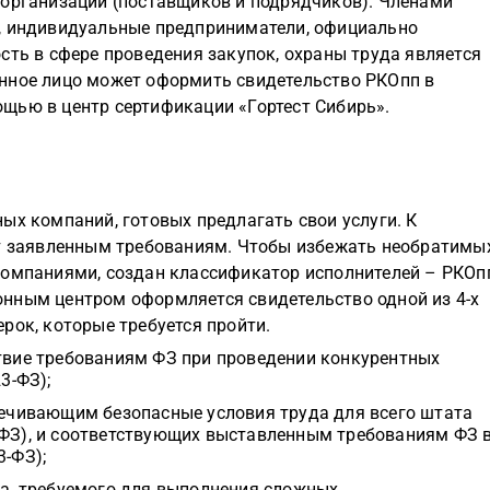
 организаций (поставщиков и подрядчиков). Членами
, индивидуальные предприниматели, официально
сть в сфере проведения закупок, охраны труда является
нное лицо может оформить свидетельство РКОпп в
щью в центр сертификации «Гортест Сибирь».
ых компаний, готовых предлагать свои услуги. К
ет заявленным требованиям. Чтобы избежать необратимы
компаниями, создан классификатор исполнителей – РКОп
нным центром оформляется свидетельство одной из 4-х
рок, которые требуется пройти.
ствие требованиям ФЗ при проведении конкурентных
3-ФЗ);
спечивающим безопасные условия труда для всего штата
-ФЗ), и соответствующих выставленным требованиям ФЗ 
3-ФЗ);
та, требуемого для выполнения сложных