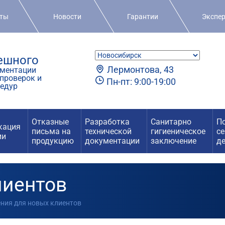
кты
Новости
Гарантии
Экспе
пешного
Лермонтова, 43
ментации
проверок и
Пн-пт: 9:00-19:00
едур
Отказные
Разработка
Санитарно
П
кация
письма на
технической
гигиеническое
с
ии
продукцию
документации
заключение
д
лиентов
ения для новых клиентов