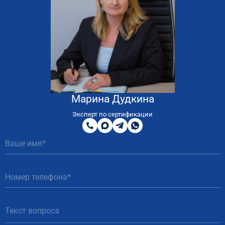
Марина Дудкина
8
800
Эксперт по сертификации
200
MAX
Telegram
WhatsApp
51
81