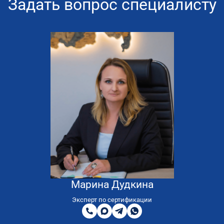
Задать вопрос специалисту
Марина Дудкина
8
800
Эксперт по сертификации
200
MAX
Telegram
WhatsApp
51