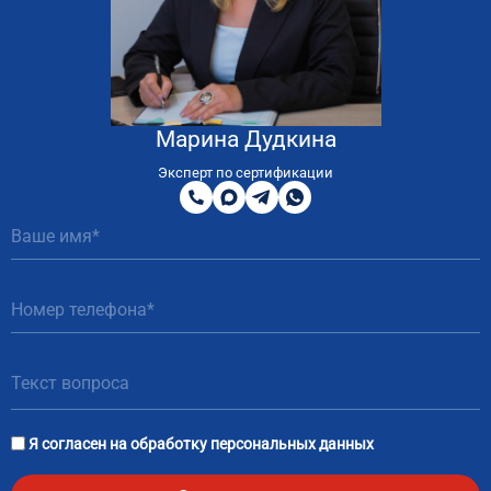
Марина Дудкина
8
800
Эксперт по сертификации
200
MAX
Telegram
WhatsApp
51
81
Я согласен на
обработку персональных данных