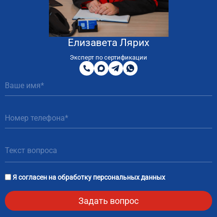
Елизавета Лярих
8
800
Эксперт по сертификации
200
MAX
Telegram
WhatsApp
51
81
Я согласен на
обработку персональных данных