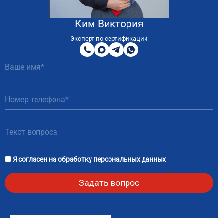
Ким Виктория
8
800
Эксперт по сертификации
200
MAX
Telegram
WhatsApp
51
81
Я согласен на
обработку персональных данных