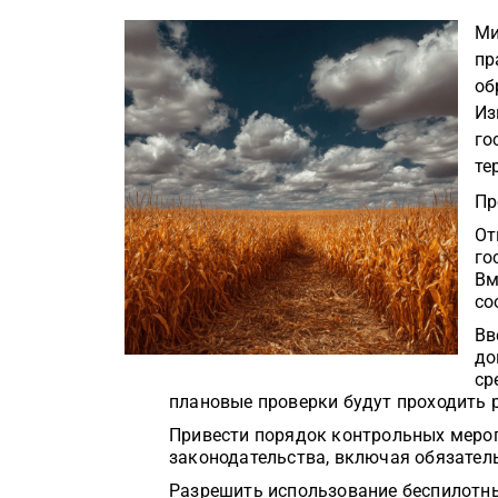
Ми
пр
об
Из
го
те
Пр
От
го
Вм
со
Вв
до
ср
плановые проверки будут проходить р
Привести порядок контрольных мероп
законодательства, включая обязател
Разрешить использование беспилотны