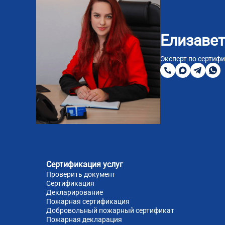
Елизавет
8
800
Эксперт по сертиф
200
MAX
Telegra
Wha
51
81
Сертификация услуг
Проверить документ
Сертификация
Декларирование
Пожарная сертификация
Добровольный пожарный сертификат
Пожарная декларация