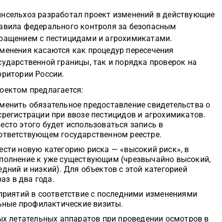
нсельхоз разработал проект изменений в действующие
авила федерального контроля за безопасным
ращением с пестицидами и агрохимикатами.
менения касаются как процедур пересечения
сударственной границы, так и порядка проверок на
рритории России.
оектом предлагается:
менить обязательное предоставление свидетельства о
срегистрации при ввозе пестицидов и агрохимикатов.
есто этого будет использоваться запись в
ответствующем государственном реестре.
ести новую категорию риска — «высокий риск», в
полнение к уже существующим (чрезвычайно высокий,
едний и низкий). Для объектов с этой категорией
аз в два года.
риятий в соответствие с последними изменениями
ьные профилактические визиты.
х летательных аппаратов при проведении осмотров в