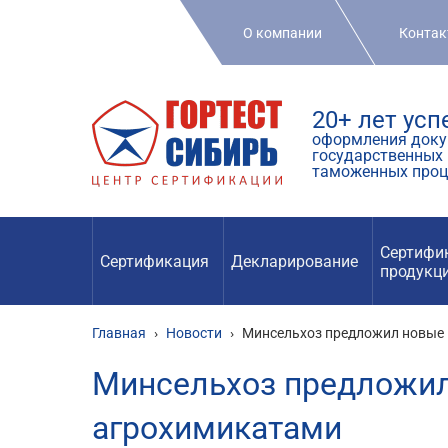
О компании
Конта
20+ лет ус
оформления доку
государственных 
таможенных проц
Сертифи
Сертификация
Декларирование
продукц
Главная
›
Новости
›
Минсельхоз предложил новые 
Минсельхоз предложил
агрохимикатами