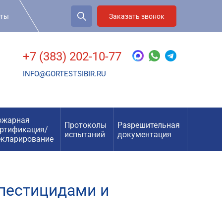
рты
Заказать звонок
+7 (383) 202-10-77
INFO@GORTESTSIBIR.RU
ожарная
Протоколы
Разрешительная
ертификация/
испытаний
документация
екларирование
пестицидами и