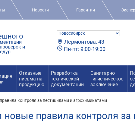
кты
Новости
Гарантии
Экспе
пешного
Лермонтова, 43
ментации
проверок и
Пн-пт: 9:00-19:00
едур
Отказные
Разработка
Санитарно
П
кация
письма на
технической
гигиеническое
с
ии
продукцию
документации
заключение
д
правила контроля за пестицидами и агрохимикатами
 новые правила контроля за 