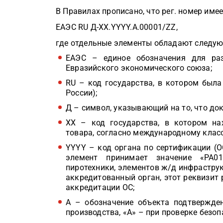
В Правилах прописано, что рег. номер име
ЕАЭС RU Д-ХХ.YYYY.А.00001/ZZ,
где отдельные элементы обладают следу
ЕАЭС – единое обозначения для раз
Евразийского экономического союза;
RU – код государства, в котором была
России);
Д – символ, указывающий на то, что до
ХХ – код государства, в котором на
товара, согласно международному клас
YYYY – код органа по сертификации (О
элемент принимает значение «РА01
пиротехники, элементов ж/д инфрастру
аккредитованный орган, этот реквизит
аккредитации ОС;
А – обозначение объекта подтвержден
производства, «А» – при проверке безоп