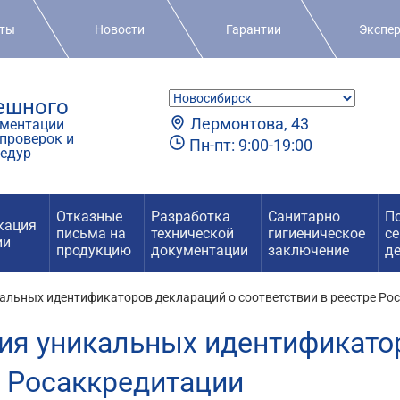
кты
Новости
Гарантии
Экспе
пешного
Лермонтова, 43
ментации
проверок и
Пн-пт: 9:00-19:00
едур
Отказные
Разработка
Санитарно
П
кация
письма на
технической
гигиеническое
с
ии
продукцию
документации
заключение
д
альных идентификаторов деклараций о соответствии в реестре Ро
ия уникальных идентификато
е Росаккредитации