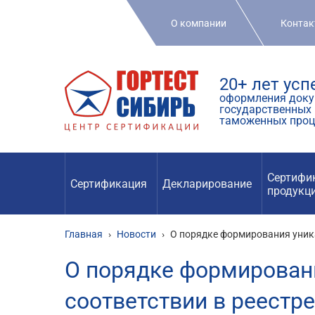
О компании
Конта
20+ лет ус
оформления доку
государственных 
таможенных проц
Сертифи
Сертификация
Декларирование
продукц
Главная
›
Новости
›
О порядке формирования уник
О порядке формирован
соответствии в реестр