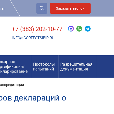
рты
Заказать звонок
+7 (383) 202-10-77
INFO@GORTESTSIBIR.RU
ожарная
Протоколы
Разрешительная
ертификация/
испытаний
документация
екларирование
саккредитации
ров деклараций о