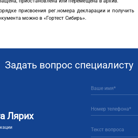
ращена, приостановлена или перемещена в архив.
орядке присвоения рег.номера декларации и получить
кумента можно в «Гортест Сибирь».
Задать вопрос специалисту
а Лярих
икации
m
tsApp