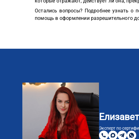
которые отражают, действует ли она, прек
Остались вопросы? Подробнее узнать о п
помощь в оформлении разрешительного до
Елизавет
8
800
Эксперт по сертиф
200
MAX
Telegra
Wha