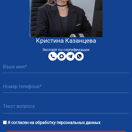
Кристина Казанцева
8
800
Эксперт по сертификации
200
MAX
Telegram
WhatsApp
51
81
Я согласен на
обработку персональных данных