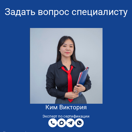
Задать вопрос специалисту
Ким Виктория
8
800
Эксперт по сертификации
200
MAX
Telegram
WhatsApp
51