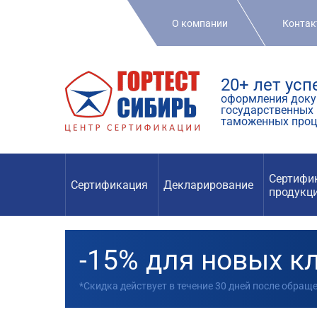
О компании
Конта
20+ лет ус
оформления доку
государственных 
таможенных проц
Сертифи
Сертификация
Декларирование
продукц
-15% для новых к
*Скидка действует в течение 30 дней после обращ