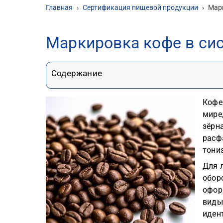
Главная
›
Сертификация пищевой продукции
›
Мар
Маркировка кофе в си
Содержание
Кофе
мире
зёрн
расф
тони
Для 
обор
офор
виды
иден