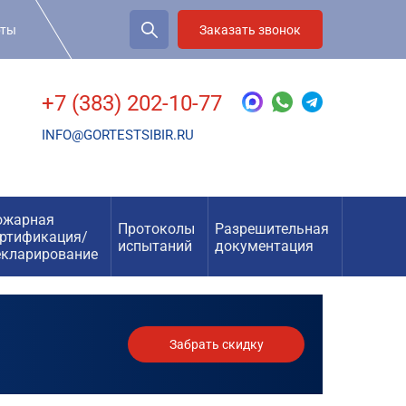
рты
Заказать звонок
+7 (383) 202-10-77
INFO@GORTESTSIBIR.RU
ожарная
Протоколы
Разрешительная
ертификация/
испытаний
документация
екларирование
Забрать скидку