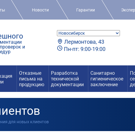
кты
Новости
Гарантии
Экспе
пешного
Лермонтова, 43
ментации
проверок и
Пн-пт: 9:00-19:00
едур
Отказные
Разработка
Санитарно
П
кация
письма на
технической
гигиеническое
с
ии
продукцию
документации
заключение
д
лиентов
ения для новых клиентов