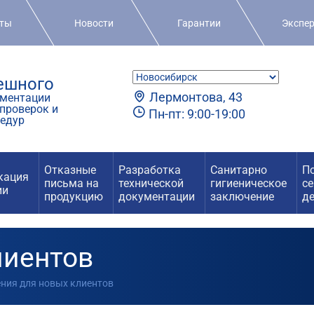
кты
Новости
Гарантии
Экспе
пешного
Лермонтова, 43
ментации
проверок и
Пн-пт: 9:00-19:00
едур
Отказные
Разработка
Санитарно
П
кация
письма на
технической
гигиеническое
с
ии
продукцию
документации
заключение
д
лиентов
ения для новых клиентов