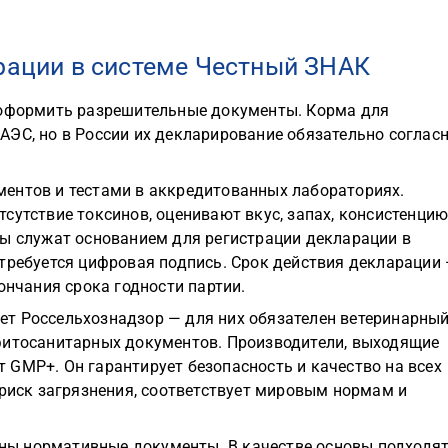
трации в системе Честный ЗНАК
 оформить разрешительные документы. Корма для
АЭС, но в России их декларирование обязательно соглас
ентов и тестами в аккредитованных лабораториях.
сутствие токсинов, оценивают вкус, запах, консистенци
ты служат основанием для регистрации декларации в
отребуется цифровая подпись. Срок действия декларации
ончания срока годности партии.
т Россельхознадзор — для них обязателен ветеринарны
фитосанитарных документов. Производители, выходящие
 GMP+. Он гарантирует безопасность и качество на всех
 риск загрязнения, соответствует мировым нормам и
ы нормативные документы. В качестве основы подходя