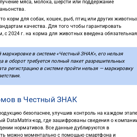
олучение мяса, молока, шерсти или поддержание
аньонства.
то корм для собак, кошек, рыб, птиц или других животных
андартам качества. Для того чтобы гарантировать
м, с 2024 г. на корма для животных введена обязательна
 маркировке в системе «Честный ЗНАК», его нельзя
да в оборот требуется полный пакет разрешительных
ата регистрацию в системе пройти нельзя — маркировку
ветствия.
рмов в Честный ЗНАК
одукцию безопаснее, улучшив контроль на каждом этапе
й DataMatrix-код, где зашифрованы сведения о компании
юдении нормативов. Все данные дублируются в
сть можно моментально с помощью смартфона и