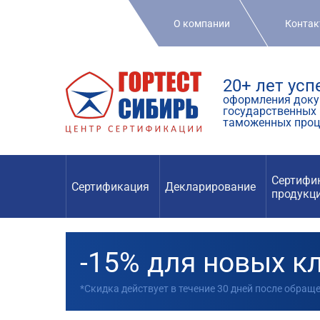
О компании
Конта
20+ лет ус
оформления доку
государственных 
таможенных проц
Сертифи
Сертификация
Декларирование
продукц
-15% для новых к
*Скидка действует в течение 30 дней после обращ