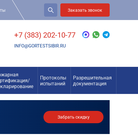
рты
Заказать звонок
+7 (383) 202-10-77
INFO@GORTESTSIBIR.RU
ожарная
Протоколы
Разрешительная
ертификация/
испытаний
документация
екларирование
Забрать скидку