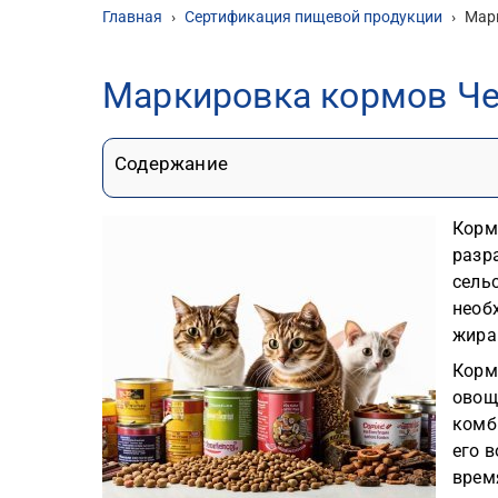
Главная
›
Сертификация пищевой продукции
›
Мар
Маркировка кормов Ч
Содержание
Корм
разр
сель
необ
жира
Корм
овощ
комб
его 
врем