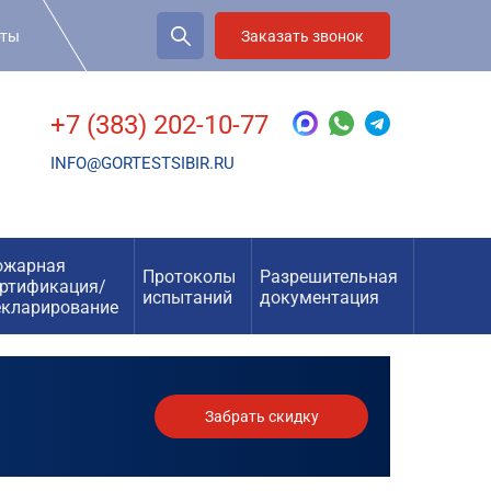
рты
Заказать звонок
+7 (383) 202-10-77
INFO@GORTESTSIBIR.RU
ожарная
Протоколы
Разрешительная
ертификация/
испытаний
документация
екларирование
Забрать скидку