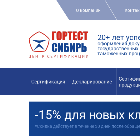
О компании
Конта
20+ лет ус
оформления доку
государственных 
таможенных проц
Сертифи
Сертификация
Декларирование
продукц
-15% для новых к
*Скидка действует в течение 30 дней после обращ