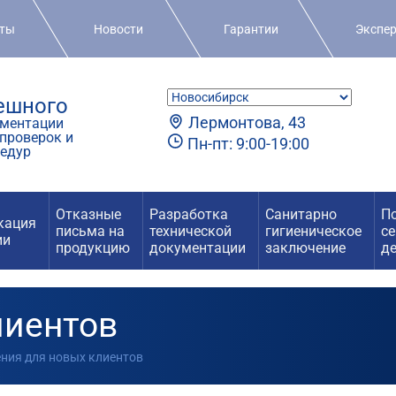
кты
Новости
Гарантии
Экспе
пешного
Лермонтова, 43
ментации
проверок и
Пн-пт: 9:00-19:00
едур
Отказные
Разработка
Санитарно
П
кация
письма на
технической
гигиеническое
с
ии
продукцию
документации
заключение
д
лиентов
ения для новых клиентов