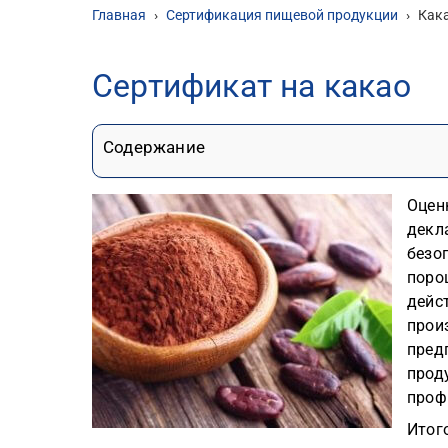
Главная
›
Сертификация пищевой продукции
›
Как
Сертификат на какао
Содержание
Оцен
декл
безо
поро
дейс
прои
пред
прод
проф
Итог