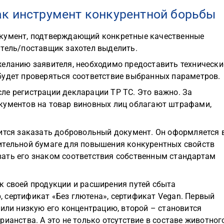
к инструмент конкурентной борьбы
окумент, подтверждающий конкретные качественные
итель/поставщик захотел выделить.
желанию заявителя, необходимо предоставить технически
будет проверяться соответствие выбранных параметров.
ле регистрации декларации ТР ТС. Это важно. За
кументов на товар виновных лиц облагают штрафами,
чится заказать добровольный документ. Он оформляется 
ительной бумаге для повышения конкурентных свойств
ать его знаком соответствия собственным стандартам
к своей продукции и расширения путей сбыта
 сертификат «Без глютена», сертификат Vegan. Первый
 или низкую его концентрацию, второй – становится
ианства. А это не только отсутствие в составе животног