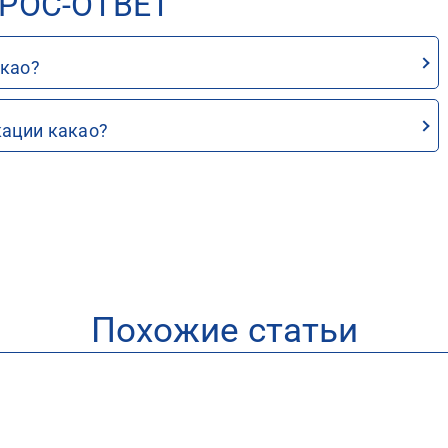
РОС-ОТВЕТ
акао?
кации какао?
Похожие статьи