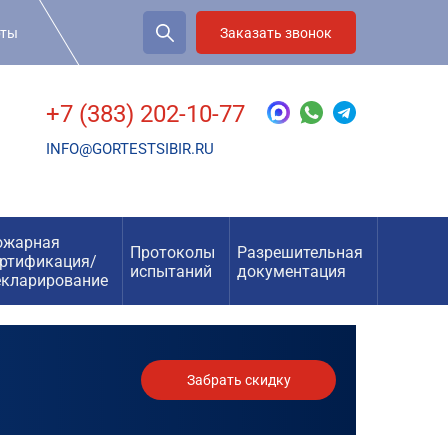
рты
Заказать звонок
+7 (383) 202-10-77
INFO@GORTESTSIBIR.RU
ожарная
Протоколы
Разрешительная
ертификация/
испытаний
документация
екларирование
Забрать скидку