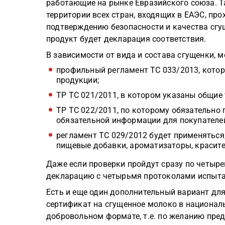
работающие на рынке Евразийского союза. Т
территории всех стран, входящих в ЕАЭС, про
подтверждению безопасности и качества сг
продукт будет декларация соответствия.
В зависимости от вида и состава сгущенки, 
профильный регламент ТС 033/2013, кото
продукции;
ТР ТС 021/2011, в котором указаны общие 
ТР ТС 022/2011, по которому обязательно 
обязательной информации для покупателей 
регламент ТС 029/2012 будет применяться
пищевые добавки, ароматизаторы, красит
Даже если проверки пройдут сразу по четыр
декларацию с четырьмя протоколами испытан
Есть и еще один дополнительный вариант дл
сертификат на сгущенное молоко в националь
добровольном формате, т.е. по желанию пре