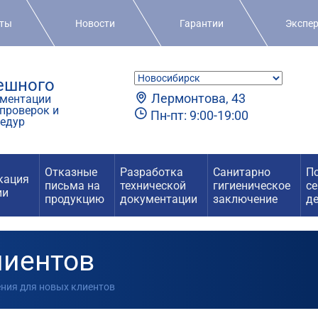
кты
Новости
Гарантии
Экспе
пешного
Лермонтова, 43
ментации
проверок и
Пн-пт: 9:00-19:00
едур
Отказные
Разработка
Санитарно
П
кация
письма на
технической
гигиеническое
с
ии
продукцию
документации
заключение
д
лиентов
ения для новых клиентов