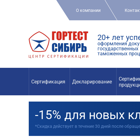
О компании
Конта
20+ лет ус
оформления доку
государственных 
таможенных проц
Сертифи
Сертификация
Декларирование
продукц
-15% для новых к
*Скидка действует в течение 30 дней после обращ