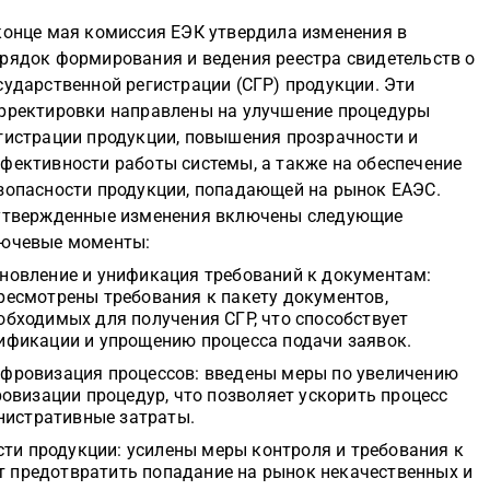
конце мая комиссия ЕЭК утвердила изменения в
рядок формирования и ведения реестра свидетельств о
сударственной регистрации (СГР) продукции. Эти
рректировки направлены на улучшение процедуры
гистрации продукции, повышения прозрачности и
фективности работы системы, а также на обеспечение
зопасности продукции, попадающей на рынок ЕАЭС.
утвержденные изменения включены следующие
ючевые моменты:
новление и унификация требований к документам:
ресмотрены требования к пакету документов,
обходимых для получения СГР, что способствует
ификации и упрощению процесса подачи заявок.
фровизация процессов: введены меры по увеличению
овизации процедур, что позволяет ускорить процесс
нистративные затраты.
сти продукции: усилены меры контроля и требования к
ит предотвратить попадание на рынок некачественных и