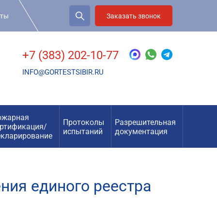
рты
Заказать звонок
+7 (383) 202-10-77
INFO@GORTESTSIBIR.RU
ожарная
Протоколы
Разрешительная
ертификация/
испытаний
документация
екларирование
ния единого реестра