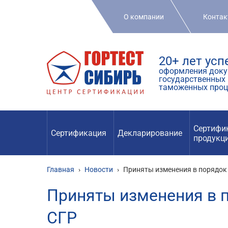
О компании
Конта
20+ лет ус
оформления доку
государственных 
таможенных проц
Сертифи
Сертификация
Декларирование
продукц
Главная
›
Новости
›
Приняты изменения в порядок 
Приняты изменения в п
СГР