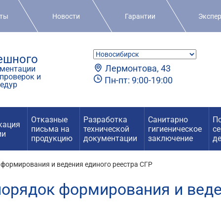
кты
Новости
Гарантии
Экспе
пешного
Лермонтова, 43
ментации
проверок и
Пн-пт: 9:00-19:00
едур
Отказные
Разработка
Санитарно
П
кация
письма на
технической
гигиеническое
с
ии
продукцию
документации
заключение
д
формирования и ведения единого реестра СГР
орядок формирования и веде