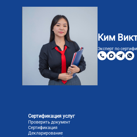
Ким Вик
8
800
Эксперт по сертиф
200
MAX
Telegra
Wha
51
81
Сертификация услуг
Проверить документ
Сертификация
Декларирование