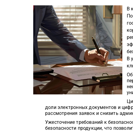
В 
По
го
ко
ре
эф
бе
В 
кл
Об
пе
не
ун
Ци
доли электронных документов и цифр
рассмотрения заявок и снизить адми
Ужесточение требований к безопасно
безопасности продукции, что позвол