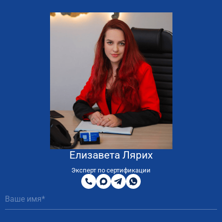
Елизавета Лярих
8
800
Эксперт по сертификации
200
MAX
Telegram
WhatsApp
51
81