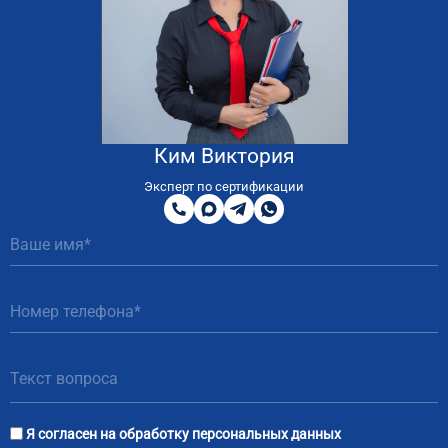
Ким Виктория
8
800
Эксперт по сертификации
200
MAX
Telegram
WhatsApp
51
81
Я согласен на
обработку персональных данных