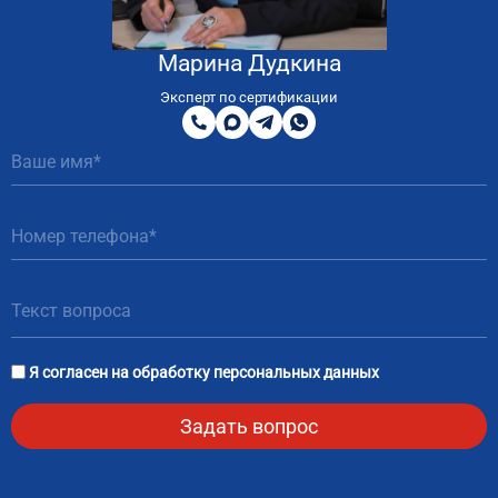
Марина Дудкина
8
800
Эксперт по сертификации
200
MAX
Telegram
WhatsApp
51
81
Я согласен на
обработку персональных данных