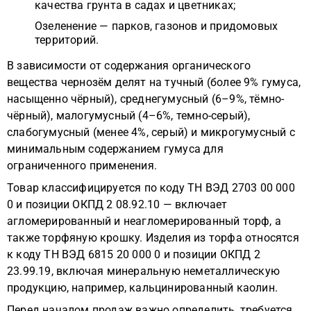
качества грунта в садах и цветниках;
Озеленение — парков, газонов и придомовых
территорий.
В зависимости от содержания органического
вещества чернозём делят на тучный (более 9% гумуса,
насыщенно чёрный), среднегумусный (6–9%, тёмно-
чёрный), малогумусный (4–6%, темно-серый),
слабогумусный (менее 4%, серый) и микрогумусный с
минимальным содержанием гумуса для
ограниченного применения.
Товар классифицируется по коду ТН ВЭД 2703 00 000
0 и позиции ОКПД 2 08.92.10 — включает
агломерированный и неагломерированный торф, а
также торфяную крошку. Изделия из торфа относятся
к коду ТН ВЭД 6815 20 000 0 и позиции ОКПД 2
23.99.19, включая минеральную неметаллическую
продукцию, например, кальцинированный каолин.
Перед началом продаж важно определить, требуется