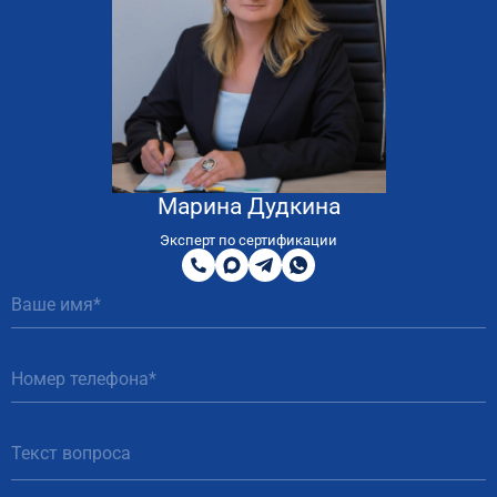
Марина Дудкина
8
800
Эксперт по сертификации
200
MAX
Telegram
WhatsApp
51
81