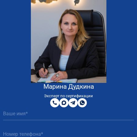
Марина Дудкина
8
800
Эксперт по сертификации
200
MAX
Telegram
WhatsApp
51
81