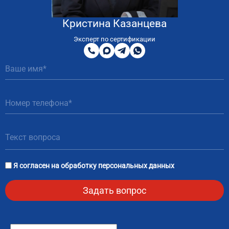
Кристина Казанцева
8
800
Эксперт по сертификации
200
MAX
Telegram
WhatsApp
51
81
Я согласен на
обработку персональных данных