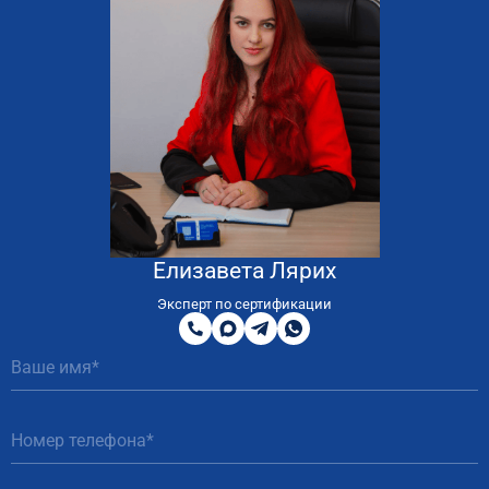
Елизавета Лярих
8
800
Эксперт по сертификации
200
MAX
Telegram
WhatsApp
51
81