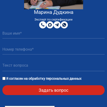
Марина Дудкина
8
800
Эксперт по сертификации
200
MAX
Telegram
WhatsApp
51
81
Я согласен на
обработку персональных данных