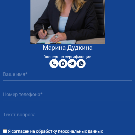
Марина Дудкина
8
800
Эксперт по сертификации
200
MAX
Telegram
WhatsApp
51
81
Я согласен на
обработку персональных данных