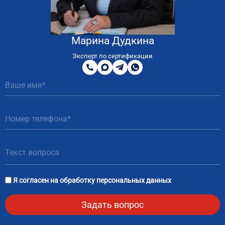
Марина Дудкина
8
800
Эксперт по сертификации
200
MAX
Telegram
WhatsApp
51
81
Я согласен на
обработку персональных данных