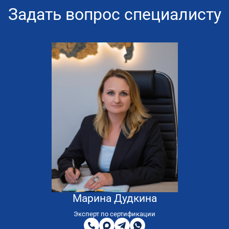
Задать вопрос специалисту
Марина Дудкина
8
800
Эксперт по сертификации
200
MAX
Telegram
WhatsApp