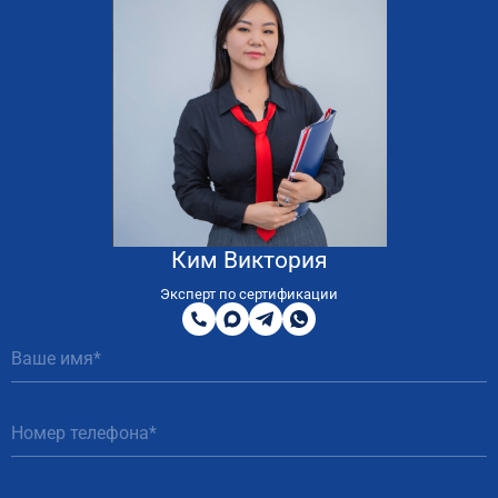
Ким Виктория
8
800
Эксперт по сертификации
200
MAX
Telegram
WhatsApp
51
81