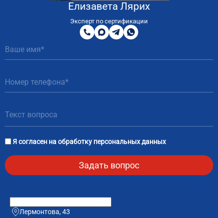
Елизавета Лярих
8
800
Эксперт по сертификации
200
MAX
Telegram
WhatsApp
51
81
Я согласен на
обработку персональных данных
Лермонтова, 43