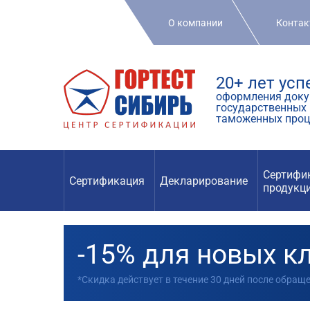
О компании
Конта
20+ лет ус
оформления доку
государственных 
таможенных проц
Сертифи
Сертификация
Декларирование
продукц
-15% для новых к
*Скидка действует в течение 30 дней после обращ