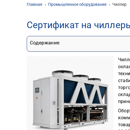
Главная
›
Промышленное оборудование
›
Чиллер
Сертификат на чиллер
Содержание
Чилл
охла
техн
стаб
торг
скла
прин
Обор
комм
това