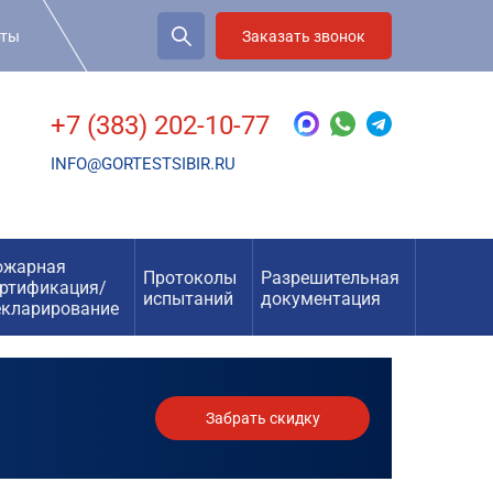
рты
Заказать звонок
+7 (383) 202-10-77
INFO@GORTESTSIBIR.RU
ожарная
Протоколы
Разрешительная
ертификация/
испытаний
документация
екларирование
Забрать скидку