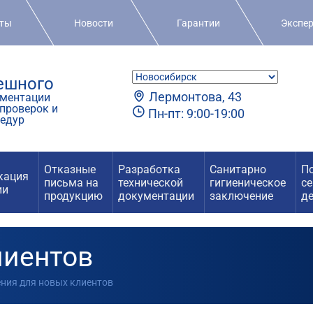
кты
Новости
Гарантии
Экспе
пешного
Лермонтова, 43
ментации
проверок и
Пн-пт: 9:00-19:00
едур
Отказные
Разработка
Санитарно
П
кация
письма на
технической
гигиеническое
с
ии
продукцию
документации
заключение
д
лиентов
ения для новых клиентов