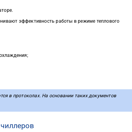
аторе.
енивают эффективность работы в режиме теплового
охлаждения;
ся в протоколах. На основании таких документов
 чиллеров