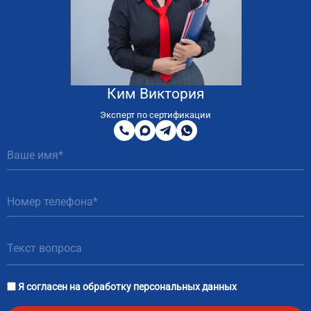
Ким Виктория
8
800
Эксперт по сертификации
200
MAX
Telegram
WhatsApp
51
81
Я согласен на
обработку персональных данных