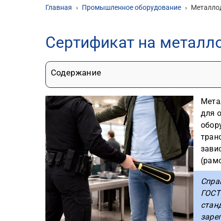
Главная
›
Промышленное оборудование
›
Металло
Сертификат на металл
Содержание
Мета
для 
обор
транс
зави
(рам
Спра
ГОСТ 
стан
заре