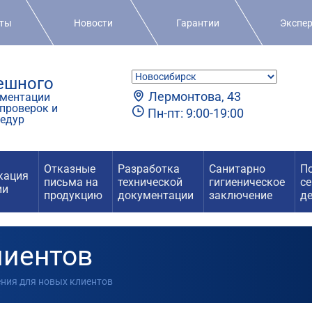
кты
Новости
Гарантии
Экспе
пешного
Лермонтова, 43
ментации
проверок и
Пн-пт: 9:00-19:00
едур
Отказные
Разработка
Санитарно
П
кация
письма на
технической
гигиеническое
с
ии
продукцию
документации
заключение
д
лиентов
ения для новых клиентов