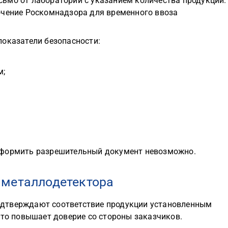
ьмо от лаборатории с указанием количества продукции.
ючение Роскомнадзора для временного ввоза
показатели безопасности:
м;
оформить разрешительный документ невозможно.
 металлодетектора
дтверждают соответствие продукции установленным
что повышает доверие со стороны заказчиков.