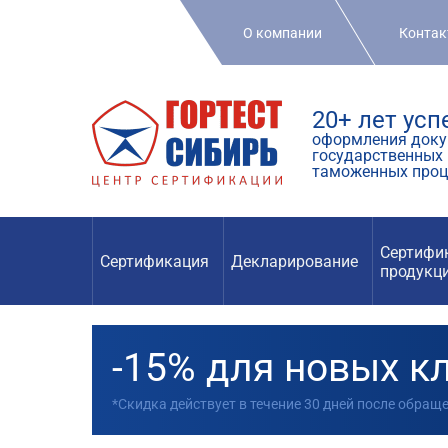
О компании
Конта
20+ лет ус
оформления доку
государственных 
таможенных проц
Сертифи
Сертификация
Декларирование
продукц
-15% для новых к
*Скидка действует в течение 30 дней после обращ