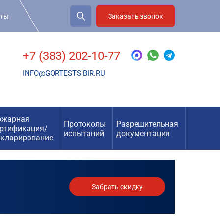
рты
Заказать звонок
+7 (383) 202-10-77
INFO@GORTESTSIBIR.RU
ожарная
Протоколы
Разрешительная
ертификация/
испытаний
документация
екларирование
Забрать скидку