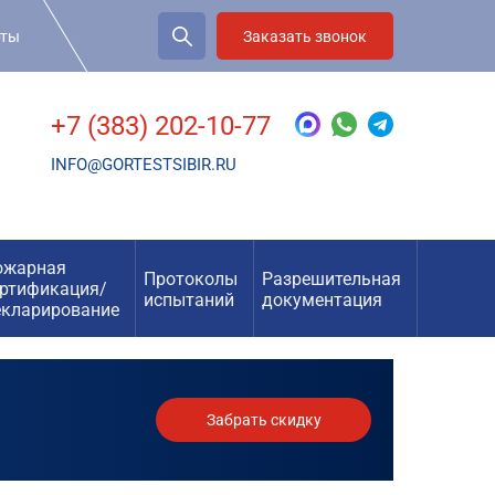
рты
Заказать звонок
+7 (383) 202-10-77
INFO@GORTESTSIBIR.RU
ожарная
Протоколы
Разрешительная
ертификация/
испытаний
документация
екларирование
Забрать скидку