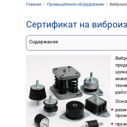
Главная
›
Промышленное оборудование
›
Виброиз
Сертификат на виброи
Содержание
Вибр
пред
шума
инже
техн
рабо
Осно
рези
пром
пруж