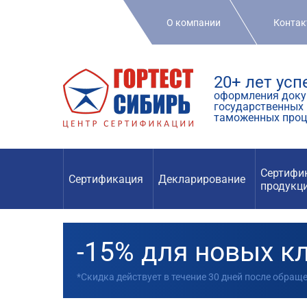
О компании
Конта
20+ лет ус
оформления доку
государственных 
таможенных проц
Сертифи
Сертификация
Декларирование
продукц
-15% для новых к
*Скидка действует в течение 30 дней после обращ