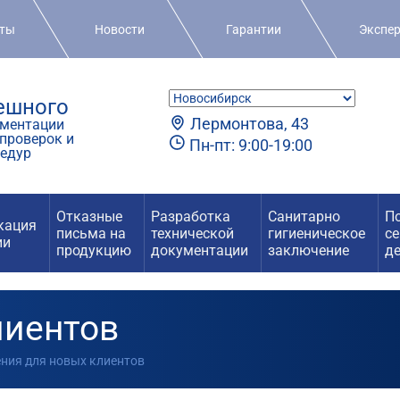
кты
Новости
Гарантии
Экспе
пешного
Лермонтова, 43
ментации
проверок и
Пн-пт: 9:00-19:00
едур
Отказные
Разработка
Санитарно
П
кация
письма на
технической
гигиеническое
с
ии
продукцию
документации
заключение
д
лиентов
ения для новых клиентов