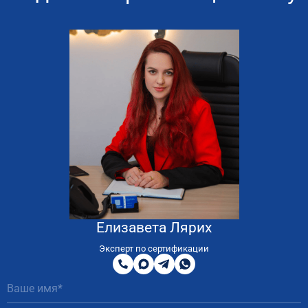
Елизавета Лярих
8
800
Эксперт по сертификации
200
MAX
Telegram
WhatsApp
51
81