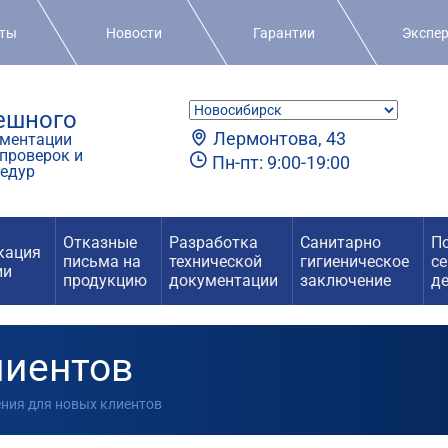
кты
Новости
Гарантии
Экспе
пешного
Лермонтова, 43
ментации
проверок и
Пн-пт: 9:00-19:00
едур
Отказные
Разработка
Санитарно
П
кация
письма на
технической
гигиеническое
с
ии
продукцию
документации
заключение
д
лиентов
ения для новых клиентов