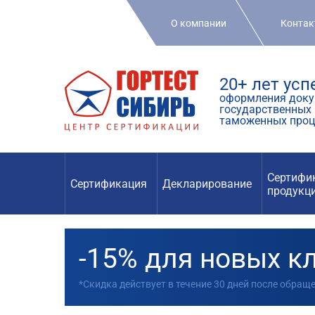
О компании
Конта
20+ лет ус
оформления доку
государственных 
таможенных проц
Сертифи
Сертификация
Декларирование
продукц
-15% для новых к
*Скидка действует в течение 30 дней после обращ