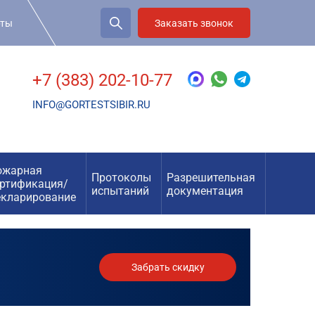
рты
Заказать звонок
+7 (383) 202-10-77
INFO@GORTESTSIBIR.RU
ожарная
Протоколы
Разрешительная
ертификация/
испытаний
документация
екларирование
Забрать скидку