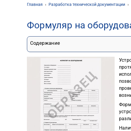
Главная
›
Разработка технической документации
›
Формуляр на оборудов
Содержание
Устр
прот
испо
позв
пров
возн
Форм
устро
разл
Нали