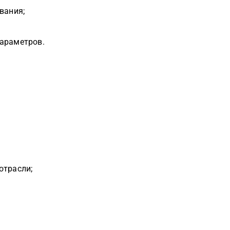
вания;
параметров.
отрасли;