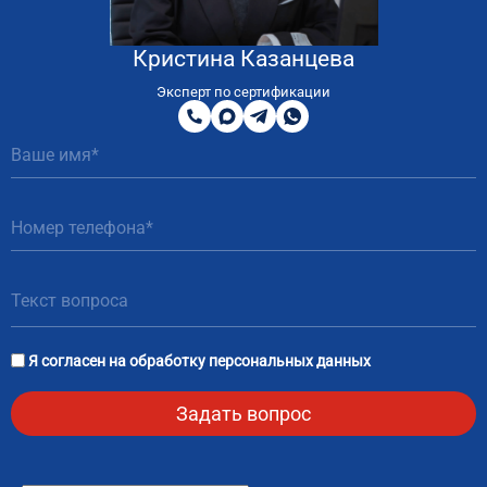
Кристина Казанцева
8
800
Эксперт по сертификации
200
MAX
Telegram
WhatsApp
51
81
Я согласен на
обработку персональных данных